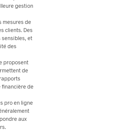
lleure gestion
es mesures de
s clients. Des
 sensibles, et
ité des
ne proposent
ermettent de
 rapports
té financière de
s pro en ligne
 généralement
épondre aux
rs.