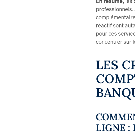
En résumé,
les 
professionnels. 
complémentaires,
réactif sont aut
pour ces service
concentrer sur l
LES C
COMPT
BANQU
COMMEN
LIGNE :