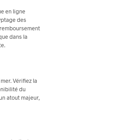
e en ligne
ryptage des
de remboursement
que dans la
te.
mer. Vérifiez la
onibilité du
un atout majeur,