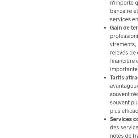
n’importe 
bancaire et
services en
Gain de tem
professionn
virements, 
relevés de 
financière 
importante
Tarifs attra
avantageux 
souvent réd
souvent plu
plus effica
Services c
des service
notes de fr