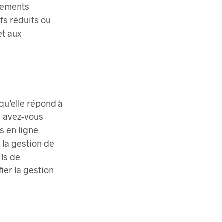
ssements
fs réduits ou
et aux
qu’elle répond à
, avez-vous
s en ligne
 la gestion de
ils de
ier la gestion