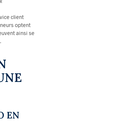
x
vice client
eneurs optent
euvent ainsi se
.
N
UNE
O EN