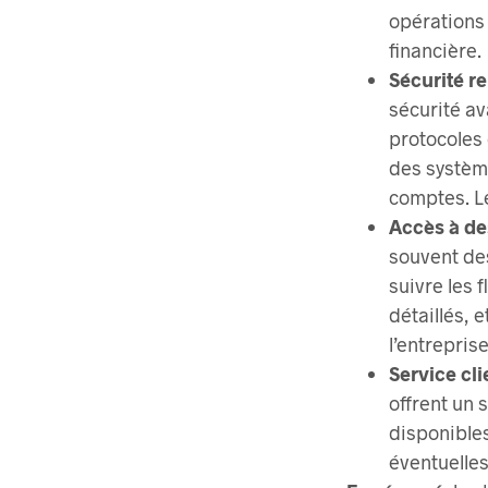
opérations
financière.
Sécurité r
sécurité av
protocoles 
des système
comptes. Le
Accès à de
souvent des
suivre les 
détaillés, e
l’entreprise
Service cli
offrent un 
disponibles
éventuelles