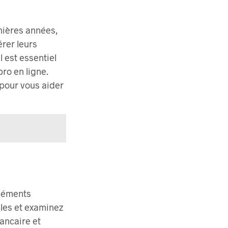
nières années,
érer leurs
l est essentiel
ro en ligne.
 pour vous aider
éléments
bles et examinez
bancaire et