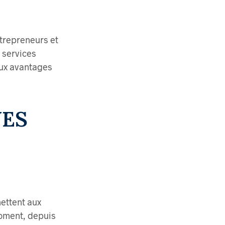
ntrepreneurs et
 services
eux avantages
UES
ettent aux
moment, depuis